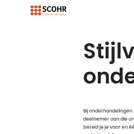
Ga
naar
de
Stijl
inhoud
onde
Bij onderhandelingen 
deelnemer aan die ond
bereid je je voor en é