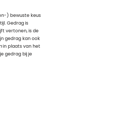
(on-) bewuste keus
ijl. Gedrag is
jft vertonen, is de
ijn gedrag kan ook
n
in plaats van het
e gedrag bij je