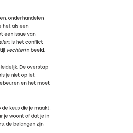
rken, onderhandelen
e het als een
het een issue van
elen
. Is het conflict
ijl
vechten
in beeld.
eidelijk. De overstap
je niet op let,
gebeuren en het moet
p de keus die je maakt.
je woont of dat je in
s, de belangen zijn