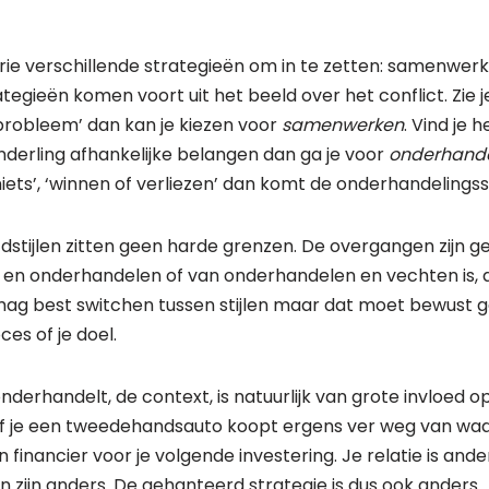
er drie verschillende strategieën om in te zetten: samenwe
tegieën komen voort uit het beeld over het conflict. Zie j
robleem’ dan kan je kiezen voor
samenwerken
. Vind je 
derling afhankelijke belangen dan ga je voor
onderhand
niets’, ‘winnen of verliezen’ dan komt de onderhandelingsst
dstijlen zitten geen harde grenzen. De overgangen zijn gel
 onderhandelen of van onderhandelen en vechten is, als 
ag best switchen tussen stijlen maar dat moet bewust 
es of je doel.
onderhandelt, de context, is natuurlijk van grote invloed o
f je een tweedehandsauto koopt ergens ver weg van waar 
inancier voor je volgende investering. Je relatie is ander
 zijn anders. De gehanteerd strategie is dus ook anders.