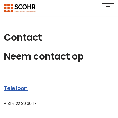
Ga
naar
de
inhoud
Contact
Neem contact op
Telefoon
+ 31 6 22 39 30 17