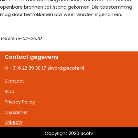
openbare bronnen tot stand gekomen. Die toestemming
mag door betrokkenen ook weer worden ingenomen.
Versie 19-02-2020
Contact gegevens
M +31 6 22 39 30 17
siward@scohr.nl
Contact
Blog
Privacy Policy
Disclaimer
LinkedIn
Copyright 2020 Scohr