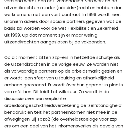
verdiend wordt aan het ‘verhandelen’ van werk en de
uitzendkrachten minder (arbeids-)rechten hebben dan
werknemers met een vast contract. In 1996 wordt een
unaniem advies door sociale partners gegeven wat de
basis zal worden voor de wet Flexibiliteit en Zekerheid
uit 1999. Op dat moment zijn er maar weinig
uitzendkrachten aangesloten bij de vakbonden.
Op dit moment zitten zzp-ers in hetzelfde schuitje als
de uitzendkrachten in de vorige eeuw. Ze worden niet
als volwaardige partners op de arbeidsmarkt gezien en
er wordt een sfeer van uitbuiting en afhankelijkheid
omheen gecreëerd. Er wordt óver hun gepraat in plaats
van mét hen. Dit leidt tot willekeur. Zo wordt in de
discussie over een verplichte
arbeidsongeschiktheidsverzekering de ‘zelfstandigheid’
benadrukt en telt het partnerinkomen niet mee in de
afwegingen. Bij Tozo2 (de overheidstoelage voor zzp-
ers om een deel van het inkomensverlies als gevolg van